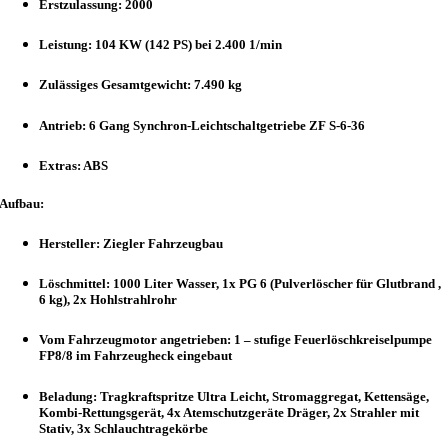
Erstzulassung: 2000
Leistung: 104 KW (142 PS) bei 2.400 1/min
Zulässiges Gesamtgewicht: 7.490 kg
Antrieb: 6 Gang Synchron-Leichtschaltgetriebe ZF S-6-36
Extras: ABS
Aufbau:
Hersteller: Ziegler Fahrzeugbau
Löschmittel: 1000 Liter Wasser, 1x PG 6 (Pulverlöscher für Glutbrand ,
6 kg), 2x Hohlstrahlrohr
Vom Fahrzeugmotor angetrieben: 1 – stufige Feuerlöschkreiselpumpe
FP8/8 im Fahrzeugheck eingebaut
Beladung: Tragkraftspritze Ultra Leicht, Stromaggregat, Kettensäge,
Kombi-Rettungsgerät, 4x Atemschutzgeräte Dräger, 2x Strahler mit
Stativ, 3x Schlauchtragekörbe