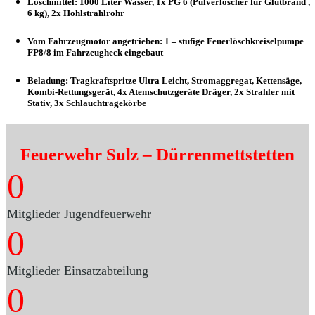
Löschmittel: 1000 Liter Wasser, 1x PG 6 (Pulverlöscher für Glutbrand ,
6 kg), 2x Hohlstrahlrohr
Vom Fahrzeugmotor angetrieben: 1 – stufige Feuerlöschkreiselpumpe
FP8/8 im Fahrzeugheck eingebaut
Beladung: Tragkraftspritze Ultra Leicht, Stromaggregat, Kettensäge,
Kombi-Rettungsgerät, 4x Atemschutzgeräte Dräger, 2x Strahler mit
Stativ, 3x Schlauchtragekörbe
Feuerwehr Sulz
– Dürrenmettstetten
0
Mitglieder Jugendfeuerwehr
0
Mitglieder Einsatzabteilung
0