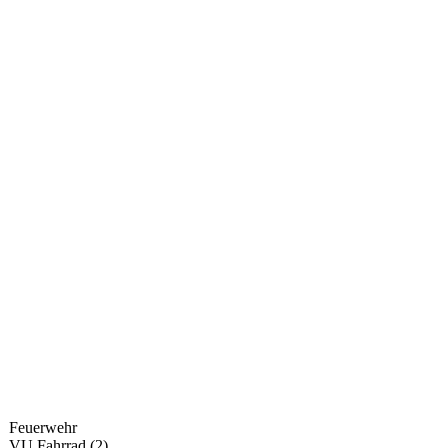
Feuerwehr
VU Fahrrad (2)