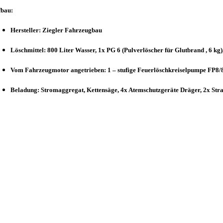
fbau:
Hersteller: Ziegler Fahrzeugbau
Löschmittel: 800 Liter Wasser, 1x PG 6 (Pulverlöscher für Glutbrand , 6 kg)
Vom Fahrzeugmotor angetrieben: 1 – stufige Feuerlöschkreiselpumpe FP8/
Beladung: Stromaggregat, Kettensäge, 4x Atemschutzgeräte Dräger, 2x Strah