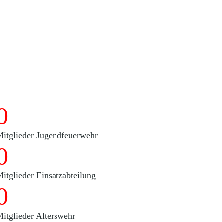
0
Mitglieder Jugendfeuerwehr
0
itglieder Einsatzabteilung
0
Mitglieder Alterswehr