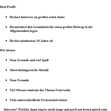
Dein Profil:
Du hast Interesse an großen roten Autos
Du möchtest den Grundstein für einen großen Beitrag in der
Allgemeinheit legen
Du bist mindestens 10 Jahre alt
Wir bieten:
Neue Freunde und viel Spaß
Abwechslungsreiche Abende
Neue Freunde
Viel Wissen rund um das Thema Feuerwehr
Viele unterschiedliche Freizeitaktivitäten
Interesse? Perfekt, dann zögere nicht lange und greif am besten gleich zum