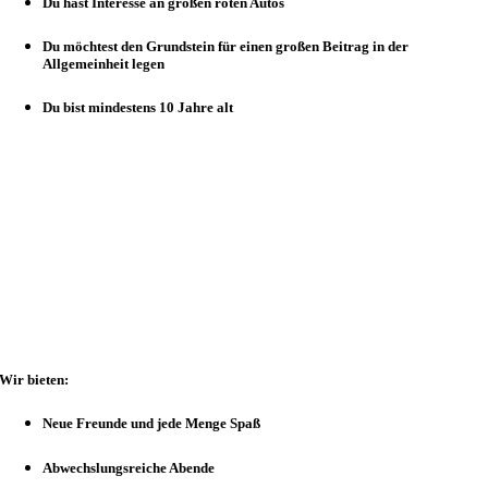
Du hast Interesse an großen roten Autos
Du möchtest den Grundstein für einen großen Beitrag in der
Allgemeinheit legen
Du bist mindestens 10 Jahre alt
Wir bieten:
Neue Freunde und jede Menge Spaß
Abwechslungsreiche Abende