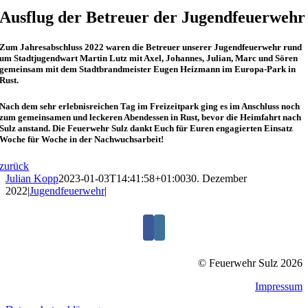
Ausflug der Betreuer der Jugendfeuerwehr
Zum Jahresabschluss 2022 waren die Betreuer unserer Jugendfeuerwehr rund
um Stadtjugendwart Martin Lutz mit Axel, Johannes, Julian, Marc und Sören
gemeinsam mit dem Stadtbrandmeister Eugen Heizmann im Europa-Park in
Rust.
Nach dem sehr erlebnisreichen Tag im Freizeitpark ging es im Anschluss noch
zum gemeinsamen und leckeren Abendessen in Rust, bevor die Heimfahrt nach
Sulz anstand. Die Feuerwehr Sulz dankt Euch für Euren engagierten Einsatz
Woche für Woche in der Nachwuchsarbeit!
zurück
Julian Kopp
2023-01-03T14:41:58+01:00
30. Dezember
2022
|
Jugendfeuerwehr
|
© Feuerwehr Sulz 2026
Impressum