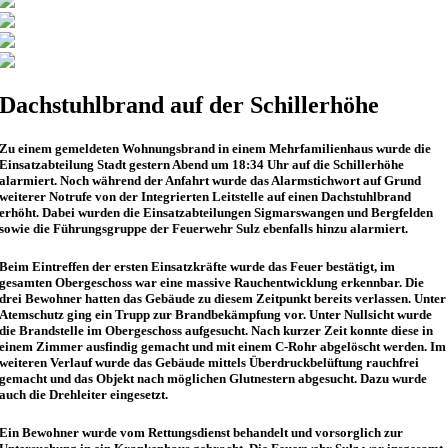
Dachstuhlbrand auf der Schillerhöhe
Zu einem gemeldeten Wohnungsbrand in einem Mehrfamilienhaus wurde die
Einsatzabteilung Stadt gestern Abend um 18:34 Uhr auf die Schillerhöhe
alarmiert. Noch während der Anfahrt wurde das Alarmstichwort auf Grund
weiterer Notrufe von der Integrierten Leitstelle auf einen Dachstuhlbrand
erhöht. Dabei wurden die Einsatzabteilungen Sigmarswangen und Bergfelden
sowie die Führungsgruppe der Feuerwehr Sulz ebenfalls hinzu alarmiert.
Beim Eintreffen der ersten Einsatzkräfte wurde das Feuer bestätigt, im
gesamten Obergeschoss war eine massive Rauchentwicklung erkennbar. Die
drei Bewohner hatten das Gebäude zu diesem Zeitpunkt bereits verlassen. Unter
Atemschutz ging ein Trupp zur Brandbekämpfung vor. Unter Nullsicht wurde
die Brandstelle im Obergeschoss aufgesucht. Nach kurzer Zeit konnte diese in
einem Zimmer ausfindig gemacht und mit einem C-Rohr abgelöscht werden. Im
weiteren Verlauf wurde das Gebäude mittels Überdruckbelüftung rauchfrei
gemacht und das Objekt nach möglichen Glutnestern abgesucht. Dazu wurde
auch die Drehleiter eingesetzt.
Ein Bewohner wurde vom Rettungsdienst behandelt und vorsorglich zur