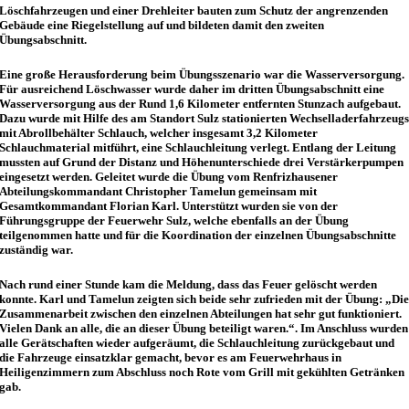
Löschfahrzeugen und einer Drehleiter bauten zum Schutz der angrenzenden
Gebäude eine Riegelstellung auf und bildeten damit den zweiten
Übungsabschnitt.
Eine große Herausforderung beim Übungsszenario war die Wasserversorgung.
Für ausreichend Löschwasser wurde daher im dritten Übungsabschnitt eine
Wasserversorgung aus der Rund 1,6 Kilometer entfernten Stunzach aufgebaut.
Dazu wurde mit Hilfe des am Standort Sulz stationierten Wechselladerfahrzeug
mit Abrollbehälter Schlauch, welcher insgesamt 3,2 Kilometer
Schlauchmaterial mitführt, eine Schlauchleitung verlegt. Entlang der Leitung
mussten auf Grund der Distanz und Höhenunterschiede drei Verstärkerpumpen
eingesetzt werden. Geleitet wurde die Übung vom Renfrizhausener
Abteilungskommandant Christopher Tamelun gemeinsam mit
Gesamtkommandant Florian Karl. Unterstützt wurden sie von der
Führungsgruppe der Feuerwehr Sulz, welche ebenfalls an der Übung
teilgenommen hatte und für die Koordination der einzelnen Übungsabschnitte
zuständig war.
Nach rund einer Stunde kam die Meldung, dass das Feuer gelöscht werden
konnte. Karl und Tamelun zeigten sich beide sehr zufrieden mit der Übung: „Di
Zusammenarbeit zwischen den einzelnen Abteilungen hat sehr gut funktioniert.
Vielen Dank an alle, die an dieser Übung beteiligt waren.“. Im Anschluss wurden
alle Gerätschaften wieder aufgeräumt, die Schlauchleitung zurückgebaut und
die Fahrzeuge einsatzklar gemacht, bevor es am Feuerwehrhaus in
Heiligenzimmern zum Abschluss noch Rote vom Grill mit gekühlten Getränken
gab.