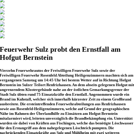
Feuerwehr Sulz probt den Ernstfall am
Hofgut Bernstein
Vierzehn Feuerwehrautos der Freiwilligen Feuerwehr Sulz sowie der
Freiwilligen Feuerwehr Rosenfeld Abteilung Heiligenzimmern machten sich am
vergangenen Samstag um 14:45 Uhr bei bestem Wetter auf in Richtung Hofgut
Bernstein im Sulzer Teilort Renfrizhausen. An dem abseits gelegenen Hofgut mi
angrenzendem Klostergebäude nahe an der östlichen Gemarkungsgrenze der
Stadt Sulz übten rund 75 Einsatzkräfte den Ernstfall. Angenommen wurde ein
Brand im Kuhstall, welcher sich innerhalb kürzester Zeit zu einem Großbrand
ausbreitete. Die ersteintreffenden Feuerwehrabteilungen aus Renfrizhausen
sowie aus Rosenfeld-Heiligenzimmern, welche auf Grund der geographischen
Nähe im Rahmen der Überlandhilfe zu Einsätzen am Hofgut Bernstein
mitalarmiert wird, leiteten unverzüglich die Brandbekämpfung ein. Unterstützt
wurden sie dabei von Kräften aus Fischingen, welche das benötigte Löschwasser
für den Erstangriff aus dem nahegelegenen Löschteich pumpten. Die
nachrückenden Einsatzkräfte aus Sulz und Mühlheim mit zwei weiteren