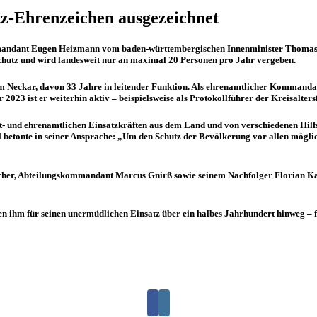
z-Ehrenzeichen ausgezeichnet
mandant Eugen Heizmann vom baden-württembergischen Innenminister Thomas 
chutz und wird landesweit nur an maximal 20 Personen pro Jahr vergeben.
am Neckar, davon 33 Jahre in leitender Funktion. Als ehrenamtlicher Kommandan
023 ist er weiterhin aktiv – beispielsweise als Protokollführer der Kreisalter
pt- und ehrenamtlichen Einsatzkräften aus dem Land und von verschiedenen Hi
 betonte in seiner Ansprache: „Um den Schutz der Bevölkerung vor allen möglic
r, Abteilungskommandant Marcus Gnirß sowie seinem Nachfolger Florian Karl. 
 ihm für seinen unermüdlichen Einsatz über ein halbes Jahrhundert hinweg – für