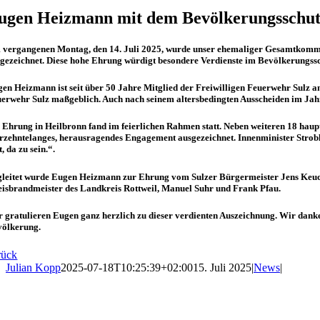
ugen Heizmann mit dem Bevölkerungsschut
 vergangenen Montag, den 14. Juli 2025, wurde unser ehemaliger Gesamtkom
gezeichnet. Diese hohe Ehrung würdigt besondere Verdienste im Bevölkerungss
en Heizmann ist seit über 50 Jahre Mitglied der Freiwilligen Feuerwehr Sulz 
erwehr Sulz maßgeblich. Auch nach seinem altersbedingten Ausscheiden im Jahr 2
 Ehrung in Heilbronn fand im feierlichen Rahmen statt. Neben weiteren 18 hau
rzehntelanges, herausragendes Engagement ausgezeichnet. Innenminister Strobl
t, da zu sein.“.
leitet wurde Eugen Heizmann zur Ehrung vom Sulzer Bürgermeister Jens Keuche
isbrandmeister des Landkreis Rottweil, Manuel Suhr und Frank Pfau.
 gratulieren Eugen ganz herzlich zu dieser verdienten Auszeichnung. Wir danken
völkerung.
rück
Julian Kopp
2025-07-18T10:25:39+02:00
15. Juli 2025
|
News
|