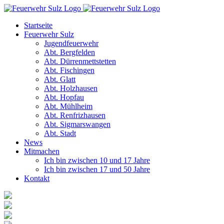
Zum
Inhalt
Startseite
springen
Feuerwehr Sulz
Jugendfeuerwehr
Abt. Bergfelden
Abt. Dürrenmettstetten
Abt. Fischingen
Abt. Glatt
Abt. Holzhausen
Abt. Hopfau
Abt. Mühlheim
Abt. Renfrizhausen
Abt. Sigmarswangen
Abt. Stadt
News
Mitmachen
Ich bin zwischen 10 und 17 Jahre
Ich bin zwischen 17 und 50 Jahre
Kontakt