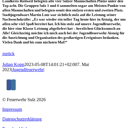
Landkreis Rottweil belegten alle vier Sulzer Mannschaften Plätze unter den
Top acht. Die Gruppen Sulz 1 und 4 sammelten sogar am Meisten Punkte von
allen Mannschaften und belegten somit den stolzen ersten und zweiten Platz.
Stadtjugendwart Martin Lutz war sichtlich stolz auf die Leistung seiner
Nachwuchskräfte: „Es war wieder ein toller Tag heute hier in Aistaig, der uns
allen sehr viel Spaß bereitet hat. Ich bin stolz auf unsere Jugendfeuerwehr,
die hier eine Klasse Leistung abgeliefert hat – herzlichen Glückwunsch an
Alle! Gleichzeitig möchte ich mich auch bei der Jugendfeuerwehr Aistaig für
die Ausrichtung und Organisation des großartigen Ereignisses bedanken.
Vielen Dank und bis zum nächsten Mal!“
zurück
Julian Kopp
2023-05-08T14:01:21+02:00
7. Mai
2023
|
Jugendfeuerwehr
|
© Feuerwehr Sulz 2026
Impressum
Datenschutzerklärung