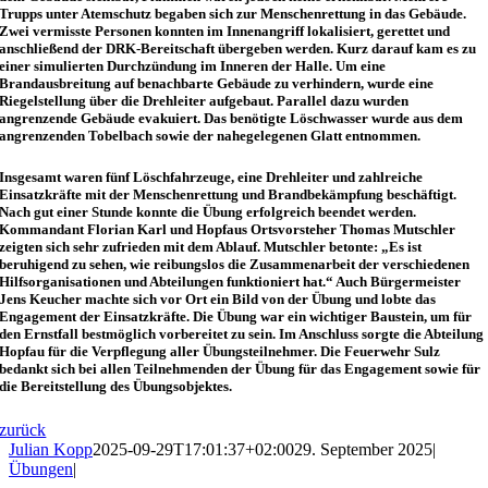
Trupps unter Atemschutz begaben sich zur Menschenrettung in das Gebäude.
Zwei vermisste Personen konnten im Innenangriff lokalisiert, gerettet und
anschließend der DRK-Bereitschaft übergeben werden. Kurz darauf kam es zu
einer simulierten Durchzündung im Inneren der Halle. Um eine
Brandausbreitung auf benachbarte Gebäude zu verhindern, wurde eine
Riegelstellung über die Drehleiter aufgebaut. Parallel dazu wurden
angrenzende Gebäude evakuiert. Das benötigte Löschwasser wurde aus dem
angrenzenden Tobelbach sowie der nahegelegenen Glatt entnommen.
Insgesamt waren fünf Löschfahrzeuge, eine Drehleiter und zahlreiche
Einsatzkräfte mit der Menschenrettung und Brandbekämpfung beschäftigt.
Nach gut einer Stunde konnte die Übung erfolgreich beendet werden.
Kommandant Florian Karl und Hopfaus Ortsvorsteher Thomas Mutschler
zeigten sich sehr zufrieden mit dem Ablauf. Mutschler betonte: „Es ist
beruhigend zu sehen, wie reibungslos die Zusammenarbeit der verschiedenen
Hilfsorganisationen und Abteilungen funktioniert hat.“ Auch Bürgermeister
Jens Keucher machte sich vor Ort ein Bild von der Übung und lobte das
Engagement der Einsatzkräfte. Die Übung war ein wichtiger Baustein, um für
den Ernstfall bestmöglich vorbereitet zu sein. Im Anschluss sorgte die Abteilung
Hopfau für die Verpflegung aller Übungsteilnehmer. Die Feuerwehr Sulz
bedankt sich bei allen Teilnehmenden der Übung für das Engagement sowie für
die Bereitstellung des Übungsobjektes.
zurück
Julian Kopp
2025-09-29T17:01:37+02:00
29. September 2025
|
Übungen
|