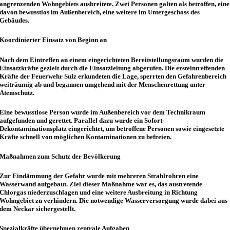
angrenzenden Wohngebiets ausbreitete. Zwei Personen galten als betroffen, eine
davon bewusstlos im Außenbereich, eine weitere im Untergeschoss des
Gebäudes.
Koordinierter Einsatz von Beginn an
Nach dem Eintreffen an einem eingerichteten Bereitstellungsraum wurden die
Einsatzkräfte gezielt durch die Einsatzleitung abgerufen. Die ersteintreffenden
Kräfte der Feuerwehr Sulz erkundeten die Lage, sperrten den Gefahrenbereich
weiträumig ab und begannen umgehend mit der Menschenrettung unter
Atemschutz.
Eine bewusstlose Person wurde im Außenbereich vor dem Technikraum
aufgefunden und gerettet. Parallel dazu wurde ein Sofort-
Dekontaminationsplatz eingerichtet, um betroffene Personen sowie eingesetzte
Kräfte schnell von möglichen Kontaminationen zu befreien.
Maßnahmen zum Schutz der Bevölkerung
Zur Eindämmung der Gefahr wurde mit mehreren Strahlrohren eine
Wasserwand aufgebaut. Ziel dieser Maßnahme war es, das austretende
Chlorgas niederzuschlagen und eine weitere Ausbreitung in Richtung
Wohngebiet zu verhindern. Die notwendige Wasserversorgung wurde dabei aus
dem Neckar sichergestellt.
Spezialkräfte übernehmen zentrale Aufgaben