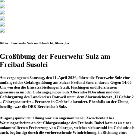
Bilder: Feuerwehr Sulz und blaulicht_filmer_bw
Großübung der Feuerwehr Sulz am
Freibad Susolei
Am vergangenen Samstag, den 11. April 2026, führte die Feuerwehr Sulz eine
umfangreiche Gefahrgutübung am Sulzer Freibad Susolei durch. Gegen 14:00
Uhr wurden die Einsatzabteilungen Stadt, Fischingen und Holzhausen
gemeinsam mit der Führungsgruppe Sulz/Oberndorf/Dornhan und dem
Gefahrgutzug des Landkreises Rottweil unter dem Alarmstichwort „H Gefahr 2
– Chlorgasaustritt – Personen in Gefahr“ alarmiert. Ebenfalls an der Übung
beteiligt war die DRK Bereitschaft Sulz.
Ausgangspunkt der Übung war ein angenommener Zwischenfall bei
Wartungsarbeiten an der Chlorgasanlage des Freibads. Dabei kam es zu einer
unkontrollierten Freisetzung von Chlorgas, welches sich sowohl im Gebäude als
auch, begünstigt durch die vorherrschende Windrichtung, in Richtung eines