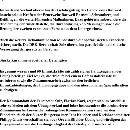
Im weiteren Verlauf übernahm der Gefahrgutzug des Landkreises Rottweil,
bestehend aus Kräften der Feuerwehr Rottweil Rottweil, Schramberg und
Deißlingen, die weiterführenden Maßnahmen. Dazu gehörten insbesondere die
Abdichtung der Austrittsstelle, die Durchführung von Messungen sowie die
Rettung der zweiten vermissten Person aus dem Untergeschoss.
Auch die weitere Dekontamination wurde durch die spezialisierten Einheiten
sichergestellt. Die DRK-Bereitschaft Sulz übernahm parallel die medizinische
Versorgung der geretteten Personen.
Starke Zusammenarbeit aller Beteiligten
Insgesamt waren rund 90 Einsatzkräfte mit zahlreichen Fahrzeugen an der
Übung beteiligt. Ziel war es, die Abläufe bei einem Gefahrstoffeinsatz zu
trainieren sowie die Zusammenarbeit zwischen den örtlichen
Einsatzabteilungen, der Führungsgruppe und den überörtlichen Spezialkräften
zu festigen.
Der Kommandant der Feuerwehr Sulz, Florian Karl, zeigte sich im Anschluss
sehr zufrieden mit dem Übungsverlauf und lobte insbesondere die strukturierte
Zusammenarbeit sowie die reibungslose Kommunikation zwischen den
Einheiten. Auch der Sulzer Bürgermeister Jens Keucher und Kreisbrandmeister
Philipp Glunz verschafften sich vor Ort ein Bild der Übung und würdigten das
Engagement sowie die Leistungsfähigkeit der beteiligten Einsatzkräfte.