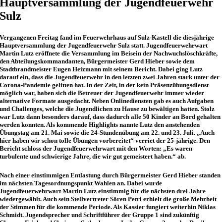
Hauptversammlung der Jugendfeuerwehr
Sulz
Vergangenen Freitag fand im Feuerwehrhaus auf Sulz-Kastell die diesjährige
Hauptversammlung der Jugendfeuerwehr Sulz statt. Jugendfeuerwehrwart
Martin Lutz eröffnete die Versammlung im Beisein der Nachwuchslöschkräfte,
den Abteilungskommandanten, Bürgermeister Gerd Hieber sowie dem
Stadtbrandmeister Eugen Heizmann mit seinem Bericht. Dabei ging Lutz
darauf ein, dass die Jugendfeuerwehr in den letzten zwei Jahren stark unter der
Corona-Pandemie gelitten hat. In der Zeit, in der kein Präsenzübungsdienst
möglich war, haben sich die Betreuer der Jugendfeuerwehr immer wieder
alternative Formate ausgedacht. Neben Onlinediensten gab es auch Aufgaben
und Challenges, welche die Jugendlichen zu Hause zu bewältigen hatten. Stolz
war Lutz dann besonders darauf, dass dadurch alle 50 Kinder an Bord gehalten
werden konnten. Als kommende Highlights nannte Lutz den anstehenden
Übungstag am 21. Mai sowie die 24-Stundenübung am 22. und 23. Juli. „Auch
hier haben wir schon tolle Übungen vorbereitet“ verriet der 25-jährige. Den
Bericht schloss der Jugendfeuerwehrwart mit den Worten: „Es waren
turbulente und schwierige Jahre, die wir gut gemeistert haben.“ ab.
Nach einer einstimmigen Entlastung durch Bürgermeister Gerd Hieber standen
im nächsten Tagesordnungspunkt Wahlen an. Dabei wurde
Jugendfeuerwehrwart Martin Lutz einstimmig für die nächsten drei Jahre
wiedergewählt. Auch sein Stellvertreter Sören Petri erhielt die große Mehrheit
der Stimmen für die kommende Periode. Als Kassier fungiert weiterhin Niklas
Schmidt. Jugendsprecher und Schriftführer der Gruppe 1 sind zukünftig