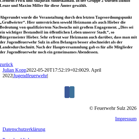
Clemens Frick und Shajuran Sutheskamau. In der Gruppe 2 wurden Danilo
Leuze und Maxim Miller für diese Ämter gewählt.
Abgerundet wurde die Veranstaltung durch den letzten Tagesordnungspunkt
„Grußwörter“. Hier unterstrichen sowohl Heizmann als auch Hieber die
Bedeutung von qualifiziertem Nachwuchs mit großem Engagement. „Dies sei
ein wichtiger Bestandteil im öffentlichen Leben unserer Stadt.“, so
Bürgermeister Hieber. Sehr erfreut war Heizmann auch darüber, dass man mit
der Jugendfeuerwehr Sulz in allen Belangen besser abschneidet als der
Landesdurchschnitt. Nach der Hauptversammlung gab es für alle Mitglieder
der Jugendfeuerwehr noch ein gemeinsames Abendessen.
zurück
Julian Kopp
2022-05-20T17:52:19+02:00
29. April
2022
|
Jugendfeuerwehr
|
© Feuerwehr Sulz 2026
Impressum
Datenschutzerklärung