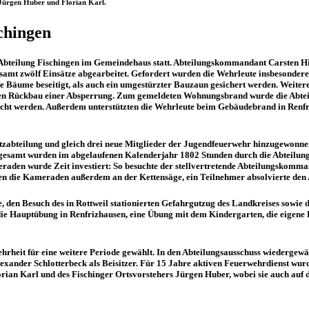
 Jürgen Huber und Florian Karl.
chingen
Abteilung Fischingen im Gemeindehaus statt. Abteilungskommandant Carsten Hip
amt zwölf Einsätze abgearbeitet. Gefordert wurden die Wehrleute insbesondere i
te Bäume beseitigt, als auch ein umgestürzter Bauzaun gesichert werden. Weiter
den Rückbau einer Absperrung. Zum gemeldeten Wohnungsbrand wurde die Abteil
acht werden. Außerdem unterstützten die Wehrleute beim Gebäudebrand in Renfr
satzabteilung und gleich drei neue Mitglieder der Jugendfeuerwehr hinzugewon
gesamt wurden im abgelaufenen Kalenderjahr 1802 Stunden durch die Abteilung g
eraden wurde Zeit investiert: So besuchte der stellvertretende Abteilungskomm
n die Kameraden außerdem an der Kettensäge, ein Teilnehmer absolvierte den 
, den Besuch des in Rottweil stationierten Gefahrgutzug des Landkreises sowie 
ie Hauptübung in Renfrizhausen, eine Übung mit dem Kindergarten, die eigene
heit für eine weitere Periode gewählt. In den Abteilungsausschuss wiedergewä
Alexander Schlotterbeck als Beisitzer. Für 15 Jahre aktiven Feuerwehrdienst w
n Karl und des Fischinger Ortsvorstehers Jürgen Huber, wobei sie auch auf d