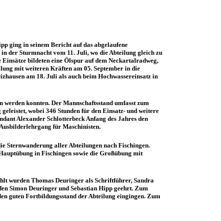
p ging in seinem Bericht auf das abgelaufene
n der Sturmnacht vom 11. Juli, wo die Abteilung gleich zu
e Einsätze bildeten eine Ölspur auf dem Neckartalradweg,
ung mit weiteren Kräften am 05. September in die
izhausen am 18. Juli als auch beim Hochwassereinsatz in
nen werden konnten. Der Mannschaftsstand umfasst zum
eleistet, wobei 346 Stunden für den Einsatz- und weitere
andant Alexander Schlotterbeck Anfang des Jahres den
Ausbilderlehrgang für Maschinisten.
die Sternwanderung aller Abteilungen nach Fischingen.
 Hauptübung in Fischingen sowie die Großübung mit
hlt wurden Thomas Deuringer als Schriftführer, Sandra
urden Simon Deuringer und Sebastian Hipp geehrt. Zum
en guten Fortbildungsstand der Abteilung eingingen. Zum