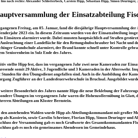
 lins nach rechts: Alexander Schlotterbeck, Carsten Hipp, Sebastian Hipp, Simon Deuringer,
auptversammlung der Einsatzabteilung Fis
gangenen Freitag, am 05. Januar, fand die diesjährige Hauptversammlung der 
enderjahr 2023 ein. In diesem Zeitraum wurden von der Einsatzabteilung insges
hs Einsätzen alarmiert wurde. Dabei mussten hauptsächlich auf Straßen gestürz
 Ausleuchtung einer Landefläche für den Rettungshubschrauber bei Nacht und 
chinger Grundschule alarmiert, der Brand konnte schnell unter Kontrolle gebr
em Seniorenheim in Sulz Ende des Jahres.
itiv stellte Hipp fest, dass im vergangenen Jahr zwei neue Kameraden zur Ein
resende somit 29 Aktive, 3 Jugendliche und 3 Kameraden in der Alterswehr. Ins
 Stunden für den Übungsdienst angefallen sind. Auch in die Ausbildung der Kam
rgang Zugführer an der Landesfeuerwehrschule in Bruchsal. Ausgebildet wurde
 weitere Besonderheit des Jahres nannte Hipp die neue Beklebung der Fahrzeuge
ondere Übungen im vergangenen Jahr waren die Hohenzollernübung in Glatt, d
reren Abteilungen am Kloster Bernstein.
 den anstehenden Wahlen wurde Hipp als Abteilungskommandant mit großer Mehr
p als Kassierin, sowie Carolin Schreiner, Florian Hipp, Simon Deuringer und 
chluss der Versammlung gab es noch Grußworte des Gesamtkommandanten Floria
chluss gab es noch ein gemeinsames Abendessen im Gemeindehaus.