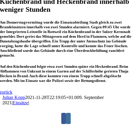
Küchenbrand und Heckenbrand innerhalb
weniger Stunden
Am Donnerstagvormittag wurde die Einsatzabteilung Stadt gleich zu zwei
Brandeinsätzen innerhalb von zwei Stunden alarmiert. Gegen 09:45 Uhr wurde
der Integrierten Leitstelle in Rottweil ein Küchenbrand in der Sulzer Kernstadt
gemeldet. Dort geriet das Mittagessen auf dem Herd in Flammen, welche auf die
Dunstabzugshaube übergriffen. Ein Trupp der unter Atemschutz ins Gebäude
vorging, hatte die Lage schnell unter Kontrolle und konnte das Feuer löschen.
Anschließend wurde das Gebäude durch eine Überdruckbelüftung rauchfrei
gemacht.
Auf den Küchenbrand folgte etwa zwei Stunden später ein Heckenbrand. Beim
Abflammen von Unkraut in einem Garten auf der Schillerhöhe gerieten Thuja
Hecken in Brand. Auch diese konnten von einem Trupp schnell abgelöscht
werden. Mit im Einsatz war die Polizei sowie der Rettungsdienst.
zurück
Julian Kopp
2021-11-28T22:19:05+01:00
9. September
2021
|
Einsätze
|