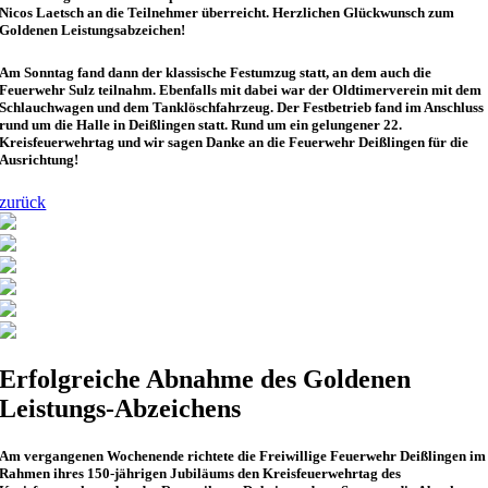
Nicos Laetsch an die Teilnehmer überreicht. Herzlichen Glückwunsch zum
Goldenen Leistungsabzeichen!
Am Sonntag fand dann der klassische Festumzug statt, an dem auch die
Feuerwehr Sulz teilnahm. Ebenfalls mit dabei war der Oldtimerverein mit dem
Schlauchwagen und dem Tanklöschfahrzeug. Der Festbetrieb fand im Anschluss
rund um die Halle in Deißlingen statt. Rund um ein gelungener 22.
Kreisfeuerwehrtag und wir sagen Danke an die Feuerwehr Deißlingen für die
Ausrichtung!
zurück
Erfolgreiche Abnahme des Goldenen
Leistungs-Abzeichens
Am vergangenen Wochenende richtete die Freiwillige Feuerwehr Deißlingen im
Rahmen ihres 150-jährigen Jubiläums den Kreisfeuerwehrtag des