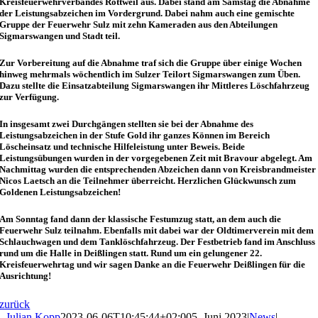
Kreisfeuerwehrverbandes Rottweil aus. Dabei stand am Samstag die Abnahme
der Leistungsabzeichen im Vordergrund. Dabei nahm auch eine gemischte
Gruppe der Feuerwehr Sulz mit zehn Kameraden aus den Abteilungen
Sigmarswangen und Stadt teil.
Zur Vorbereitung auf die Abnahme traf sich die Gruppe über einige Wochen
hinweg mehrmals wöchentlich im Sulzer Teilort Sigmarswangen zum Üben.
Dazu stellte die Einsatzabteilung Sigmarswangen ihr Mittleres Löschfahrzeug
zur Verfügung.
In insgesamt zwei Durchgängen stellten sie bei der Abnahme des
Leistungsabzeichen in der Stufe Gold ihr ganzes Können im Bereich
Löscheinsatz und technische Hilfeleistung unter Beweis. Beide
Leistungsübungen wurden in der vorgegebenen Zeit mit Bravour abgelegt. Am
Nachmittag wurden die entsprechenden Abzeichen dann von Kreisbrandmeister
Nicos Laetsch an die Teilnehmer überreicht. Herzlichen Glückwunsch zum
Goldenen Leistungsabzeichen!
Am Sonntag fand dann der klassische Festumzug statt, an dem auch die
Feuerwehr Sulz teilnahm. Ebenfalls mit dabei war der Oldtimerverein mit dem
Schlauchwagen und dem Tanklöschfahrzeug. Der Festbetrieb fand im Anschluss
rund um die Halle in Deißlingen statt. Rund um ein gelungener 22.
Kreisfeuerwehrtag und wir sagen Danke an die Feuerwehr Deißlingen für die
Ausrichtung!
zurück
Julian Kopp
2023-06-06T10:45:44+02:00
5. Juni 2023
|
News
|