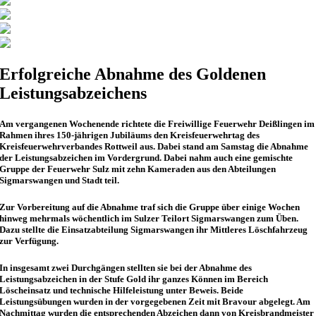
Erfolgreiche Abnahme des Goldenen
Leistungsabzeichens
Am vergangenen Wochenende richtete die Freiwillige Feuerwehr Deißlingen im
Rahmen ihres 150-jährigen Jubiläums den Kreisfeuerwehrtag des
Kreisfeuerwehrverbandes Rottweil aus. Dabei stand am Samstag die Abnahme
der Leistungsabzeichen im Vordergrund. Dabei nahm auch eine gemischte
Gruppe der Feuerwehr Sulz mit zehn Kameraden aus den Abteilungen
Sigmarswangen und Stadt teil.
Zur Vorbereitung auf die Abnahme traf sich die Gruppe über einige Wochen
hinweg mehrmals wöchentlich im Sulzer Teilort Sigmarswangen zum Üben.
Dazu stellte die Einsatzabteilung Sigmarswangen ihr Mittleres Löschfahrzeug
zur Verfügung.
In insgesamt zwei Durchgängen stellten sie bei der Abnahme des
Leistungsabzeichen in der Stufe Gold ihr ganzes Können im Bereich
Löscheinsatz und technische Hilfeleistung unter Beweis. Beide
Leistungsübungen wurden in der vorgegebenen Zeit mit Bravour abgelegt. Am
Nachmittag wurden die entsprechenden Abzeichen dann von Kreisbrandmeister