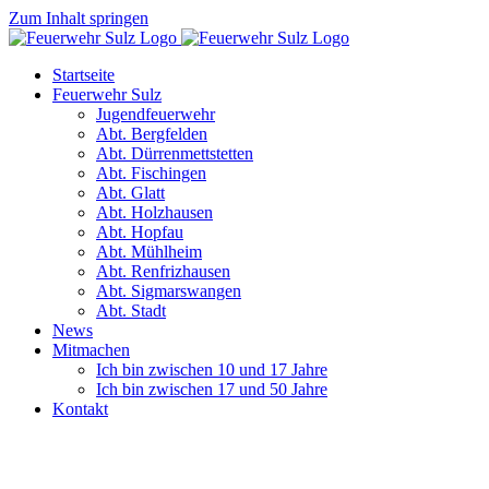
Zum Inhalt springen
Startseite
Feuerwehr Sulz
Jugendfeuerwehr
Abt. Bergfelden
Abt. Dürrenmettstetten
Abt. Fischingen
Abt. Glatt
Abt. Holzhausen
Abt. Hopfau
Abt. Mühlheim
Abt. Renfrizhausen
Abt. Sigmarswangen
Abt. Stadt
News
Mitmachen
Ich bin zwischen 10 und 17 Jahre
Ich bin zwischen 17 und 50 Jahre
Kontakt