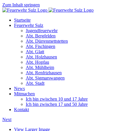
Zum Inhalt springen
Startseite
Feuerwehr Sulz
Jugendfeuerwehr
Abt. Bergfelden
Abt. Dürrenmettstetten
Abt. Fischingen
Abt. Glatt
Abt. Holzhausen
Abt. Hopfau
Abt. Mühlheim
Abt. Renfrizhausen
Abt. Sigmarswangen
Abt. Stadt
News
Mitmachen
Ich bin zwischen 10 und 17 Jahre
Ich bin zwischen 17 und 50 Jahre
Kontakt
Next
View Larger Image