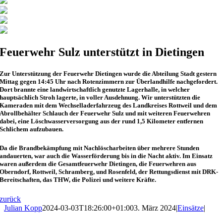
Feuerwehr Sulz unterstützt in Dietingen
Zur Unterstützung der Feuerwehr Dietingen wurde die Abteilung Stadt gestern
Mittag gegen 14:45 Uhr nach Rotenzimmern zur Überlandhilfe nachgefordert.
Dort brannte eine landwirtschaftlich genutzte Lagerhalle, in welcher
hauptsächlich Stroh lagerte, in voller Ausdehnung. Wir unterstützten die
Kameraden mit dem Wechselladerfahrzeug des Landkreises Rottweil und dem
Abrollbehälter Schlauch der Feuerwehr Sulz und mit weiteren Feuerwehren
dabei, eine Löschwasserversorgung aus der rund 1,5 Kilometer entfernen
Schlichem aufzubauen.
Da die Brandbekämpfung mit Nachlöscharbeiten über mehrere Stunden
andauerten, war auch die Wasserförderung bis in die Nacht aktiv. Im Einsatz
waren außerdem die Gesamtfeuerwehr Dietingen, die Feuerwehren aus
Oberndorf, Rottweil, Schramberg, und Rosenfeld, der Rettungsdienst mit DRK-
Bereitschaften, das THW, die Polizei und weitere Kräfte.
zurück
Julian Kopp
2024-03-03T18:26:00+01:00
3. März 2024
|
Einsätze
|