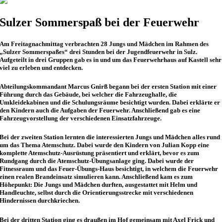
Sulzer Sommerspaß bei der Feuerwehr
Am Freitagnachmittag verbrachten 28 Jungs und Mädchen im Rahmen des
„Sulzer Sommerspaßes“ drei Stunden bei der Jugendfeuerwehr in Sulz.
Aufgeteilt in drei Gruppen gab es in und um das Feuerwehrhaus auf Kastell sehr
viel zu erleben und entdecken.
Abteilungskommandant Marcus Gnirß begann bei der ersten Station mit einer
Führung durch das Gebäude, bei welcher die Fahrzeughalle, die
Umkleidekabinen und die Schulungsräume besichtigt wurden. Dabei erklärte er
den Kindern auch die Aufgaben der Feuerwehr. Anschließend gab es eine
Fahrzeugvorstellung der verschiedenen Einsatzfahrzeuge.
Bei der zweiten Station lernten die interessierten Jungs und Mädchen alles rund
um das Thema Atemschutz. Dabei wurde den Kindern von Julian Kopp eine
komplette Atemschutz-Ausrüstung präsentiert und erklärt, bevor es zum
Rundgang durch die Atemschutz-Übungsanlage ging. Dabei wurde der
Fitnessraum und das Feuer-Übungs-Haus besichtigt, in welchem die Feuerwehr
einen realen Brandeinsatz simulieren kann. Anschließend kam es zum
Höhepunkt: Die Jungs und Mädchen durften, ausgestattet mit Helm und
Handleuchte, selbst durch die Orientierungsstrecke mit verschiedenen
Hindernissen durchkriechen.
Bei der dritten Station ging es draußen im Hof gemeinsam mit Axel Frick und