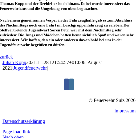
Thomas Kopp und der Drehleiter hoch hinaus. Dabei wurde interessiert das
Feuerwehrhaus und die Umgebung von oben begutachtet.
Nach einem gemeinsamen Vesper in der Fahrzeughalle gab es zum Abschluss
des Nachmittags noch eine Fahrt im Löschgruppenfahrzeug zu erleben. Der
Stellvertretende Jugendwart Sören Petri war mit dem Nachmittag sehr
zufrieden: Die Jungs und Mädchen hatten heute sichtlich Spaß und waren sehr
interessiert. Wir hoffen, den ein oder anderen davon bald bei uns in der
Jugendfeuerwehr begrüßen zu dürfen.
zurück
Julian Kopp
2021-11-28T21:54:57+01:00
6. August
2021
|
Jugendfeuerwehr
|
© Feuerwehr Sulz 2026
Impressum
Datenschutzerklärung
Page load link
Nach oben