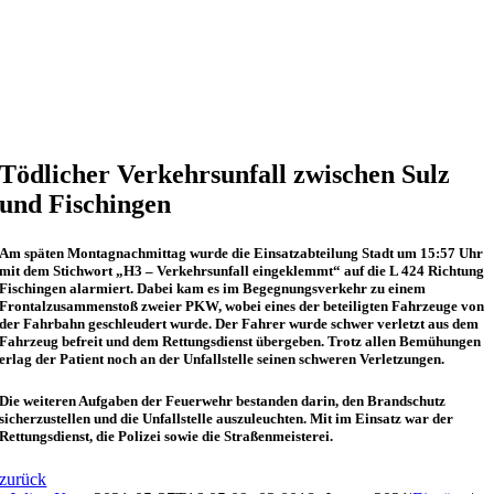
Tödlicher Verkehrsunfall zwischen Sulz
und Fischingen
Am späten Montagnachmittag wurde die Einsatzabteilung Stadt um 15:57 Uhr
mit dem Stichwort „H3 – Verkehrsunfall eingeklemmt“ auf die L 424 Richtung
Fischingen alarmiert. Dabei kam es im Begegnungsverkehr zu einem
Frontalzusammenstoß zweier PKW, wobei eines der beteiligten Fahrzeuge von
der Fahrbahn geschleudert wurde. Der Fahrer wurde schwer verletzt aus dem
Fahrzeug befreit und dem Rettungsdienst übergeben. Trotz allen Bemühungen
erlag der Patient noch an der Unfallstelle seinen schweren Verletzungen.
Die weiteren Aufgaben der Feuerwehr bestanden darin, den Brandschutz
sicherzustellen und die Unfallstelle auszuleuchten. Mit im Einsatz war der
Rettungsdienst, die Polizei sowie die Straßenmeisterei.
zurück