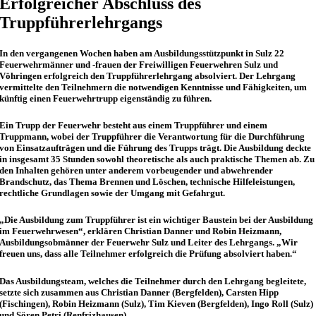
Erfolgreicher Abschluss des
Truppführerlehrgangs
In den vergangenen Wochen haben am Ausbildungsstützpunkt in Sulz 22
Feuerwehrmänner und -frauen der Freiwilligen Feuerwehren Sulz und
Vöhringen erfolgreich den Truppführerlehrgang absolviert. Der Lehrgang
vermittelte den Teilnehmern die notwendigen Kenntnisse und Fähigkeiten, um
künftig einen Feuerwehrtrupp eigenständig zu führen.
Ein Trupp der Feuerwehr besteht aus einem Truppführer und einem
Truppmann, wobei der Truppführer die Verantwortung für die Durchführung
von Einsatzaufträgen und die Führung des Trupps trägt. Die Ausbildung deckte
in insgesamt 35 Stunden sowohl theoretische als auch praktische Themen ab. Zu
den Inhalten gehören unter anderem vorbeugender und abwehrender
Brandschutz, das Thema Brennen und Löschen, technische Hilfeleistungen,
rechtliche Grundlagen sowie der Umgang mit Gefahrgut.
„Die Ausbildung zum Truppführer ist ein wichtiger Baustein bei der Ausbildung
im Feuerwehrwesen“, erklären Christian Danner und Robin Heizmann,
Ausbildungsobmänner der Feuerwehr Sulz und Leiter des Lehrgangs. „Wir
freuen uns, dass alle Teilnehmer erfolgreich die Prüfung absolviert haben.“
Das Ausbildungsteam, welches die Teilnehmer durch den Lehrgang begleitete,
setzte sich zusammen aus Christian Danner (Bergfelden), Carsten Hipp
(Fischingen), Robin Heizmann (Sulz), Tim Kieven (Bergfelden), Ingo Roll (Sulz)
und Sören Petri (Renfrizhausen).