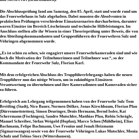
Die Abschlussprüfung fand am Samstag, den 05. April, statt und wurde rund um
das Feuerwehrhaus in Sulz abgehalten. Dabei mussten die Absolventen in
praktischen Prüfungen verschiedene Einsatzszenarien durcharbeiten, darunter
waren Einsätze im Bereich Löscheinsatz und technische Hilfeleistungen. Im
Anschluss stellten alle ihr Wissen in einer Theorieprüfung unter Beweis, die von
den Abteilungskommandanten und Gruppenführern der Feuerwehren Sulz und
Vöhringen abgenommen wurde.
„Es ist schön zu sehen, wie engagiert unsere Feuerwehrkameraden sind und wie
hoch die Motivation der Teilnehmerinnen und Teilnehmer war.“, so der
Kommandant der Feuerwehr Sulz, Florian Karl.
Mit dem erfolgreichen Abschluss des Truppführerlehrgangs haben die neuen
Truppführer nun das nötige Wissen, um in zukünftigen Einsätzen
Verantwortung zu übernehmen und ihre Kameradinnen und Kameraden sicher
zu führen.
Erfolgreich am Lehrgang teilgenommen haben von der Feuerwehr Sulz Tom
Breitling (Stadt), Nico Bauer, Normen Dölker, Jonas Kirschbaum, Florian Pfau
(Dürrenmettstetten), Simon Deuringer, Denis Hermann, Bernd Issler, Kai
Scherrmann (Fischingen), Sandro Mutschler, Matthias Pfau, Robin Schrägle,
Manuel Schreiber, Stefan Weigold (Hopfau), Marco Schon (Mühlheim), Elias
Bachmann, Felipe Bachmann, Uwe Fronius und Jonah Heizmann
(Sigmarswangen) sowie von der Feuerwehr Vöhringen Lukas Mutschler, Monia
Schulz und Tobias Storz (Wittershausen).