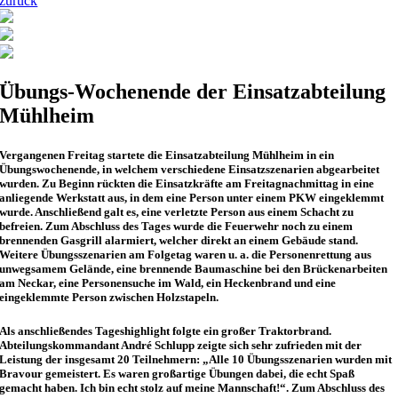
zurück
Übungs-Wochenende der Einsatzabteilung
Mühlheim
Vergangenen Freitag startete die Einsatzabteilung Mühlheim in ein
Übungswochenende, in welchem verschiedene Einsatzszenarien abgearbeitet
wurden. Zu Beginn rückten die Einsatzkräfte am Freitagnachmittag in eine
anliegende Werkstatt aus, in dem eine Person unter einem PKW eingeklemmt
wurde. Anschließend galt es, eine verletzte Person aus einem Schacht zu
befreien. Zum Abschluss des Tages wurde die Feuerwehr noch zu einem
brennenden Gasgrill alarmiert, welcher direkt an einem Gebäude stand.
Weitere Übungsszenarien am Folgetag waren u. a. die Personenrettung aus
unwegsamem Gelände, eine brennende Baumaschine bei den Brückenarbeiten
am Neckar, eine Personensuche im Wald, ein Heckenbrand und eine
eingeklemmte Person zwischen Holzstapeln.
Als anschließendes Tageshighlight folgte ein großer Traktorbrand.
Abteilungskommandant André Schlupp zeigte sich sehr zufrieden mit der
Leistung der insgesamt 20 Teilnehmern: „Alle 10 Übungsszenarien wurden mit
Bravour gemeistert. Es waren großartige Übungen dabei, die echt Spaß
gemacht haben. Ich bin echt stolz auf meine Mannschaft!“. Zum Abschluss des