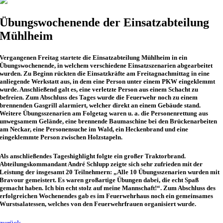
Übungswochenende der Einsatzabteilung
Mühlheim
Vergangenen Freitag startete die Einsatzabteilung Mühlheim in ein
Übungswochenende, in welchem verschiedene Einsatzszenarien abgearbeitet
wurden. Zu Beginn rückten die Einsatzkräfte am Freitagnachmittag in eine
anliegende Werkstatt aus, in dem eine Person unter einem PKW eingeklemmt
wurde. Anschließend galt es, eine verletzte Person aus einem Schacht zu
befreien. Zum Abschluss des Tages wurde die Feuerwehr noch zu einem
brennenden Gasgrill alarmiert, welcher direkt an einem Gebäude stand.
Weitere Übungsszenarien am Folgetag waren u. a. die Personenrettung aus
unwegsamem Gelände, eine brennende Baumaschine bei den Brückenarbeiten
am Neckar, eine Personensuche im Wald, ein Heckenbrand und eine
eingeklemmte Person zwischen Holzstapeln.
Als anschließendes Tageshighlight folgte ein großer Traktorbrand.
Abteilungskommandant André Schlupp zeigte sich sehr zufrieden mit der
Leistung der insgesamt 20 Teilnehmern: „Alle 10 Übungsszenarien wurden mit
Bravour gemeistert. Es waren großartige Übungen dabei, die echt Spaß
gemacht haben. Ich bin echt stolz auf meine Mannschaft!“. Zum Abschluss des
erfolgreichen Wochenendes gab es im Feuerwehrhaus noch ein gemeinsames
Wurstsalatessen, welches von den Feuerwehrfrauen organisiert wurde.