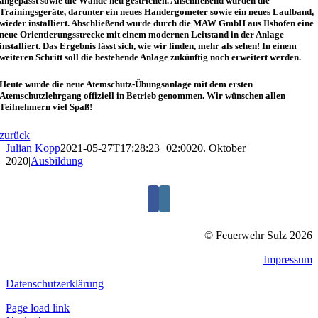
angepasst sowie die Wände neu gestrichen. Anschließend wurden die
Trainingsgeräte, darunter ein neues Handergometer sowie ein neues Laufband,
wieder installiert. Abschließend wurde durch die MAW GmbH aus Ilshofen eine
neue Orientierungsstrecke mit einem modernen Leitstand in der Anlage
installiert. Das Ergebnis lässt sich, wie wir finden, mehr als sehen! In einem
weiteren Schritt soll die bestehende Anlage zukünftig noch erweitert werden.
Heute wurde die neue Atemschutz-Übungsanlage mit dem ersten
Atemschutzlehrgang offiziell in Betrieb genommen. Wir wünschen allen
Teilnehmern viel Spaß!
zurück
Julian Kopp
2021-05-27T17:28:23+02:00
20. Oktober
2020
|
Ausbildung
|
© Feuerwehr Sulz 2026
Impressum
Datenschutzerklärung
Page load link