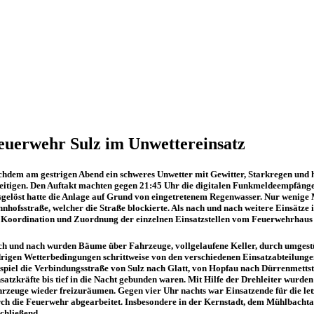
euerwehr Sulz im Unwettereinsatz
hdem am gestrigen Abend ein schweres Unwetter mit Gewitter, Starkregen und h
eitigen. Den Auftakt machten gegen 21:45 Uhr die digitalen Funkmeldeempfänge
gelöst hatte die Anlage auf Grund von eingetretenem Regenwasser. Nur wenige
nhofsstraße, welcher die Straße blockierte. Als nach und nach weitere Einsätze
 Koordination und Zuordnung der einzelnen Einsatzstellen vom Feuerwehrhaus i
h und nach wurden Bäume über Fahrzeuge, vollgelaufene Keller, durch umgestü
rigen Wetterbedingungen schrittweise von den verschiedenen Einsatzabteilungen
spiel die Verbindungsstraße von Sulz nach Glatt, von Hopfau nach Dürrenmettst
satzkräfte bis tief in die Nacht gebunden waren. Mit Hilfe der Drehleiter wurde
rzeuge wieder freizuräumen. Gegen vier Uhr nachts war Einsatzende für die le
ch die Feuerwehr abgearbeitet. Insbesondere in der Kernstadt, dem Mühlbachta
chließend.