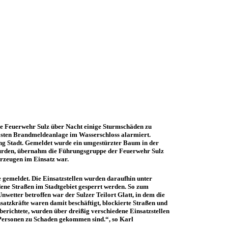
ie Feuerwehr Sulz über Nacht einige Sturmschäden zu
lösten Brandmeldeanlage im Wasserschloss alarmiert.
ng Stadt. Gemeldet wurde ein umgestürzter Baum in der
et wurden, übernahm die Führungsgruppe der Feuerwehr Sulz
rzeugen im Einsatz war.
gemeldet. Die Einsatzstellen wurden daraufhin unter
dene Straßen im Stadtgebiet gesperrt werden. So zum
wetter betroffen war der Sulzer Teilort Glatt, in dem die
nsatzkräfte waren damit beschäftigt, blockierte Straßen und
richtete, wurden über dreißig verschiedene Einsatzstellen
 Personen zu Schaden gekommen sind.“, so Karl