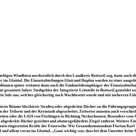
eftigen Windböen nordwestlich durch den Landkreis Rottweil zog, hatte auch d
r im Glatttal. Die Einsatzabteilungen Glatt und Hopfau wurden zu einer ausge
 Minuten später ertönten dann auch die Funkmeldeempfänger der Einsatzabteilu
 im gesamten Sulzer Stadtgebiet der Integrierte Leitstelle in Rottweil gemeld
n Sulz aus, welches gleichzeitig auch Wachbesetzt wurde und mit mehreren Fah
rzte Bäume blockierte Straßen oder abgedeckte Dächer an die Führungsgruppe 
 der Teilorte und der Kernstadt abgearbeitet. Zeitweise mussten auch verschie
etten oder die L424 von Fischingen in Richtung Neckarhausen. Besonders vom Un
n abgedeckte Dächer gesichtet und absturzgefährdete Ziegel entfernt. Weitere Ei
tzten eingesetzten Kräfte der Feuerwehr. Wie Gesamtkommandant Florian Karl be
l und allem voran im Glatttal. „Ganz wichtig war, dass bei dem Unwetter keine