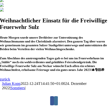
Weihnachtlicher Einsatz für die Freiwillige
Feuerwehr Sulz
Heute Morgen wurde unsere Drehleiter zur Unterstützung des
Weihnachtsmanns und des Christkinds alarmiert. Den ganzen Tag über waren
wir gemeinsam im gesamten Sulzer Stadtgebiet unterwegs und unterstützten die
Beiden beim Verteilen der vielen Weihnachtsgeschenke.
Zum Abschluss des anstrengenden Tages gab es bei uns im Feuerwehrhaus im
„Stüble“ noch ein wohlverdientes und gekühltes Feierabendgetränk. Die
Freiwillige Feuerwehr Sulz am Neckar wünscht Euch allen ein schönes
Weihnachtsfest, erholsame Feiertage und ein gutes neues Jahr 2023!🎄🎅🏻🎁
zurück
Julian Kopp
2022-12-24T14:41:50+01:00
24. Dezember
2022
|
Sonstiges
|